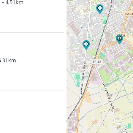
o
- 4.51km
5.31km