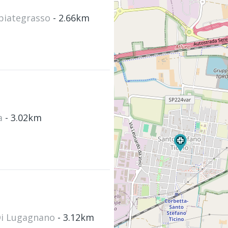
bbiategrasso
- 2.66km
ta
- 3.02km
 Di Lugagnano
- 3.12km