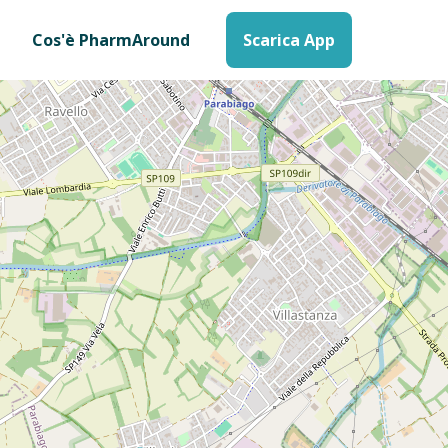
Cos'è PharmAround
Scarica App