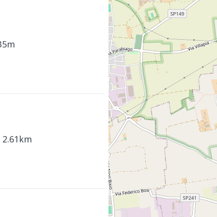
135m
- 2.61km