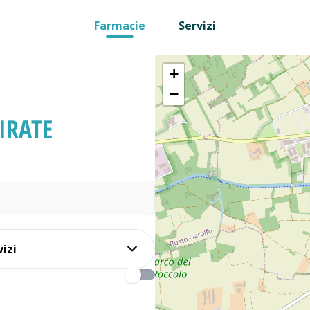
Farmacie
Servizi
+
−
IRATE
vizi