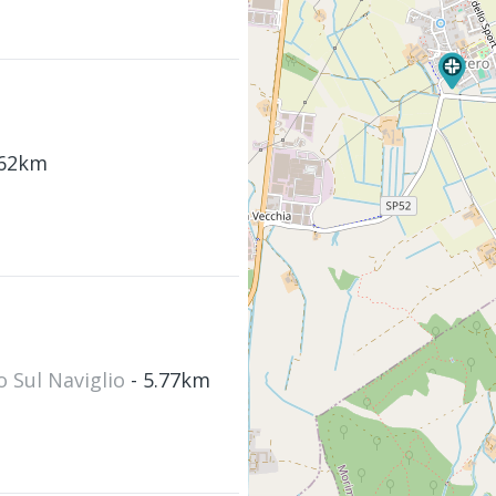
.62km
o Sul Naviglio
- 5.77km