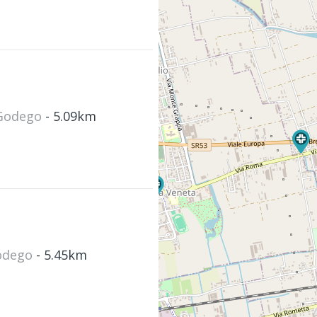
i Godego
- 5.09km
Godego
- 5.45km