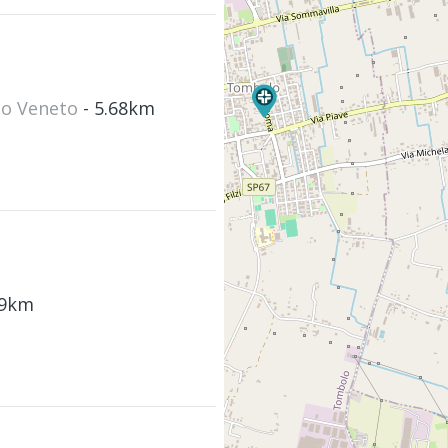
nco Veneto
- 5.68km
79km