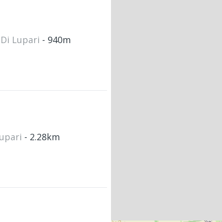
 Di Lupari
- 940m
Lupari
- 2.28km