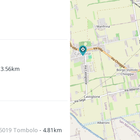
m
 3.56km
- 35019 Tombolo
- 4.81km