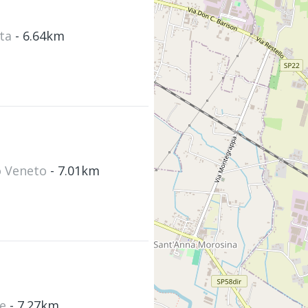
eta
- 6.64km
co Veneto
- 7.01km
te
- 7.27km