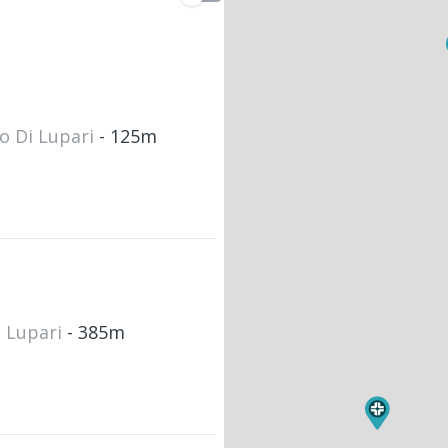
no Di Lupari
- 125m
i Lupari
- 385m