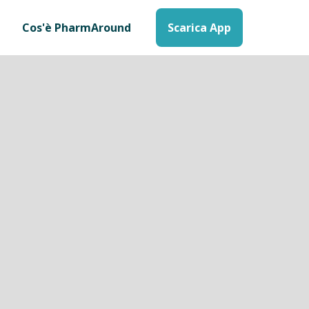
Cos'è PharmAround
Scarica App