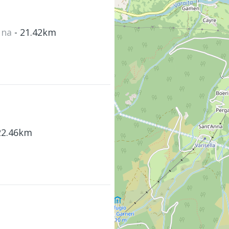
runa
- 21.42km
22.46km