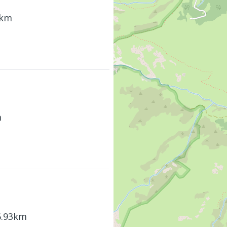
1km
m
6.93km