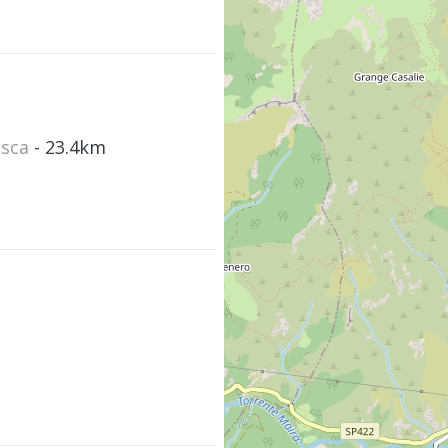
asca
- 23.4km