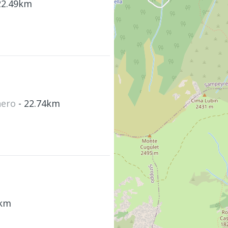
22.49km
nero
- 22.74km
7km