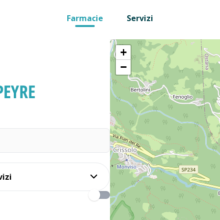
Farmacie
Servizi
+
−
EYRE
vizi