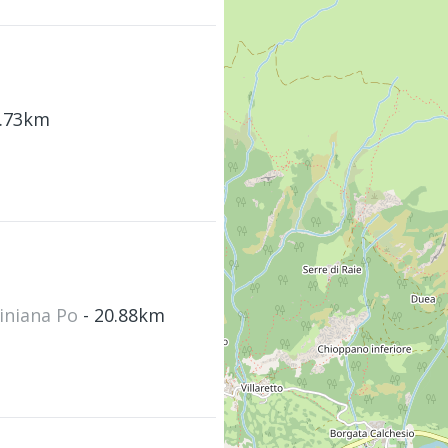
0.73km
tiniana Po
- 20.88km