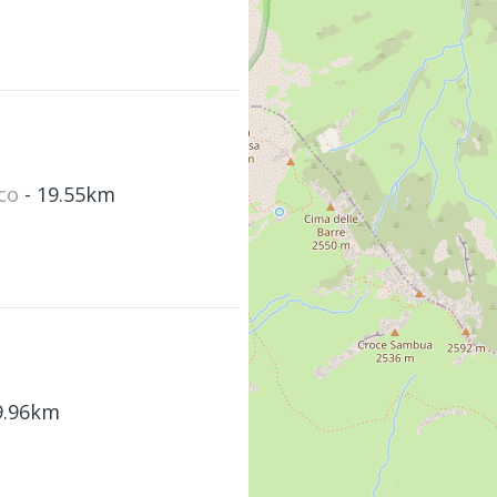
sco
- 19.55km
9.96km