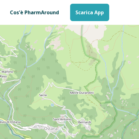
Cos'è PharmAround
Scarica App