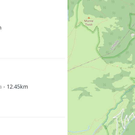
m
ra
- 12.45km