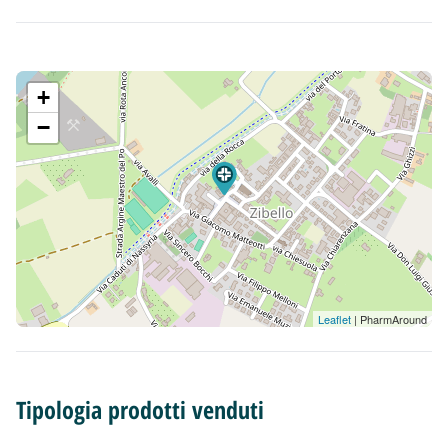
+
−
Leaflet
| PharmAround
Tipologia prodotti venduti