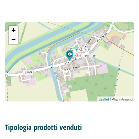
+
−
Leaflet
| PharmAround
Tipologia prodotti venduti