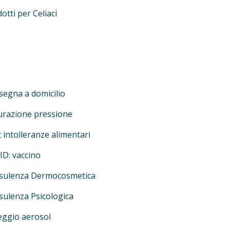
otti per Celiaci
egna a domicilio
urazione pressione
 intolleranze alimentari
D: vaccino
sulenza Dermocosmetica
ulenza Psicologica
eggio aerosol