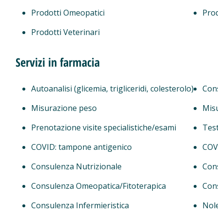
Prodotti Omeopatici
Prod
Prodotti Veterinari
Servizi in farmacia
Autoanalisi (glicemia, trigliceridi, colesterolo)
Cons
Misurazione peso
Mis
Prenotazione visite specialistiche/esami
Test
COVID: tampone antigenico
COVI
Consulenza Nutrizionale
Con
Consulenza Omeopatica/Fitoterapica
Cons
Consulenza Infermieristica
Nol