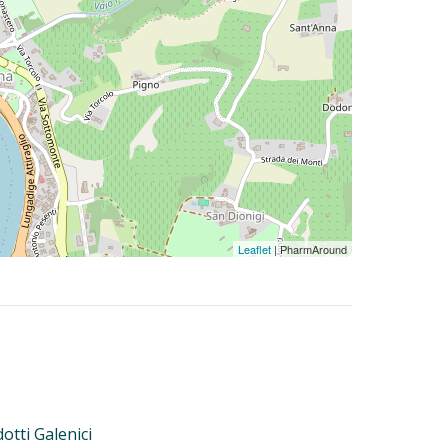
Leaflet
| PharmAround
otti Galenici