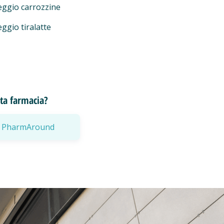
eggio carrozzine
ggio tiralatte
esta farmacia?
a a PharmAround