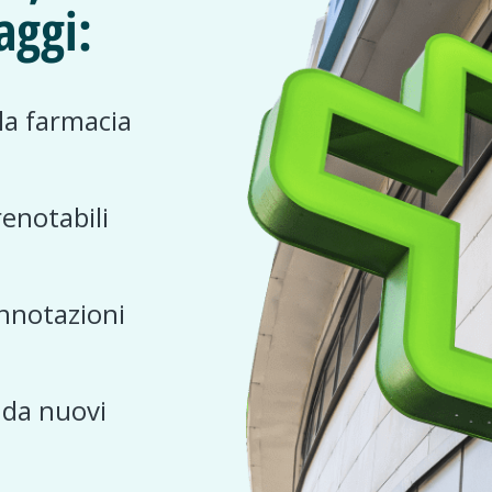
aggi:
 la farmacia
renotabili
nnotazioni
e da nuovi