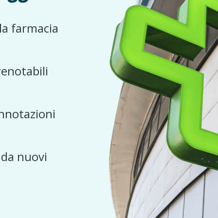
 la farmacia
renotabili
nnotazioni
e da nuovi