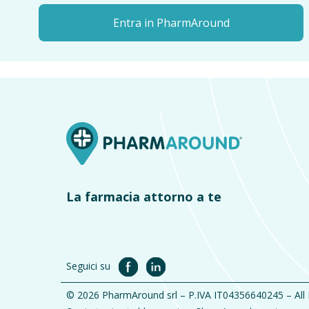
Entra in PharmAround
La farmacia attorno a te
Seguici su
© 2026 PharmAround srl – P.IVA IT04356640245 – All