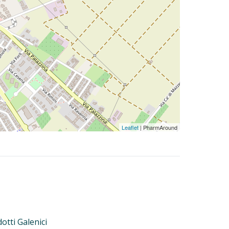
Leaflet
| PharmAround
otti Galenici