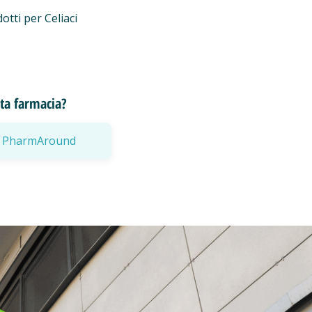
otti per Celiaci
esta farmacia?
a a PharmAround