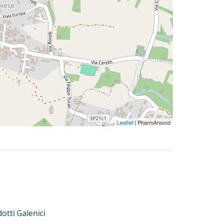
Leaflet
| PharmAround
otti Galenici