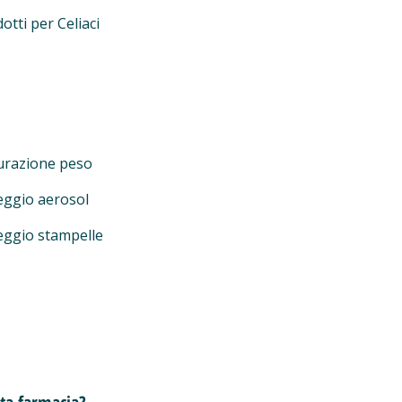
otti per Celiaci
urazione peso
eggio aerosol
eggio stampelle