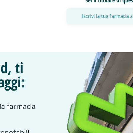
Sei il titolare di qu
Iscrivi la tua farmaci
d, ti
aggi:
 la farmacia
renotabili