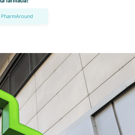
esta farmacia?
a a PharmAround