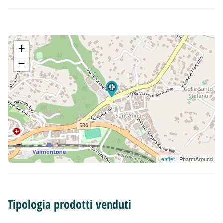
+
−
Leaflet
| PharmAround
Tipologia prodotti venduti