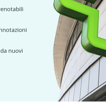
renotabili
nnotazioni
e da nuovi