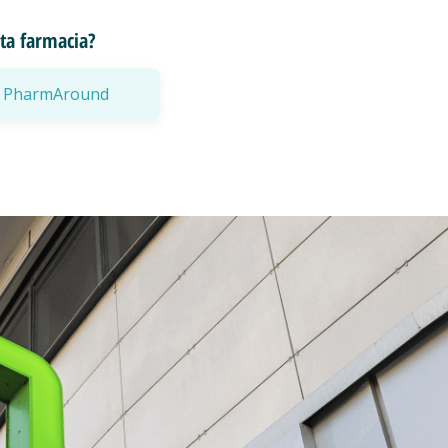
esta farmacia?
a a PharmAround