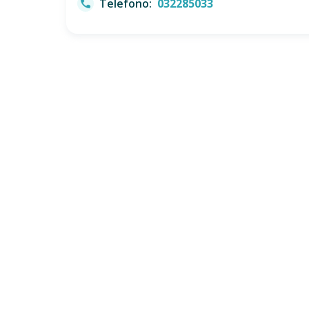
Telefono:
032285033