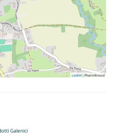
Leaflet
| PharmAround
otti Galenici