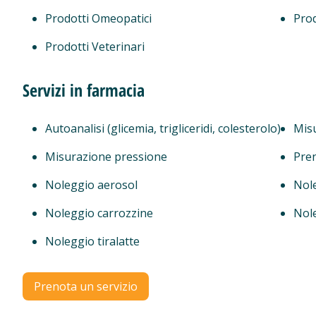
Prodotti Omeopatici
Prod
Prodotti Veterinari
Servizi in farmacia
Autoanalisi (glicemia, trigliceridi, colesterolo)
Mis
Misurazione pressione
Pren
Noleggio aerosol
Nole
Noleggio carrozzine
Nol
Noleggio tiralatte
Prenota un servizio