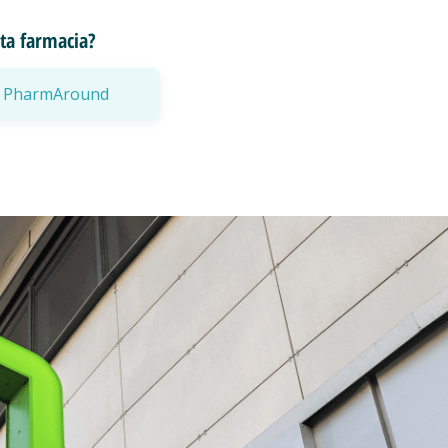
esta farmacia?
a a PharmAround