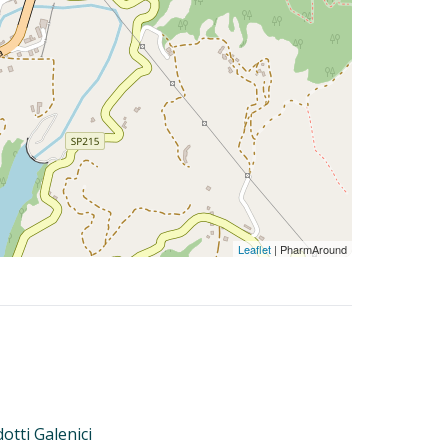
Leaflet
| PharmAround
otti Galenici