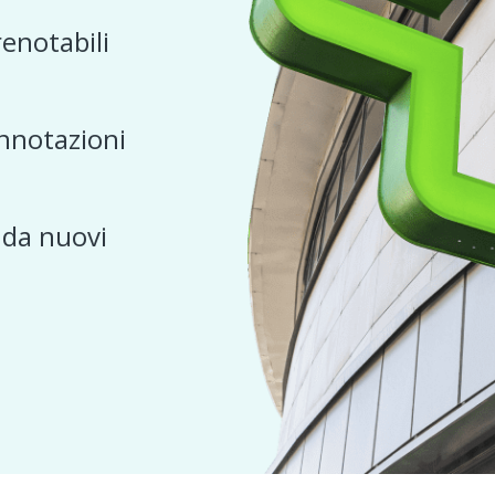
renotabili
nnotazioni
e da nuovi