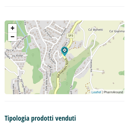
+
−
Leaflet
| PharmAround
Tipologia prodotti venduti