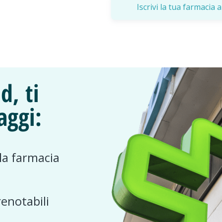
Iscrivi la tua farmaci
d, ti
aggi:
 la farmacia
renotabili