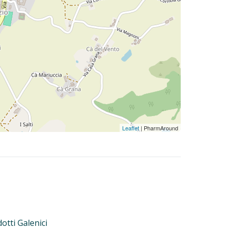
Leaflet
| PharmAround
otti Galenici