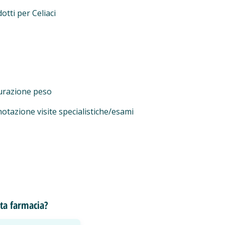
otti per Celiaci
urazione peso
otazione visite specialistiche/esami
esta farmacia?