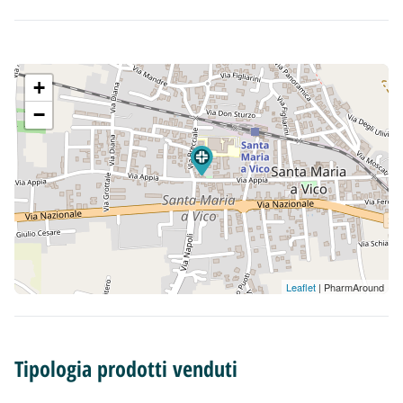
+
−
Leaflet
| PharmAround
Tipologia prodotti venduti