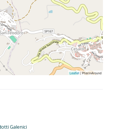
Leaflet
| PharmAround
otti Galenici