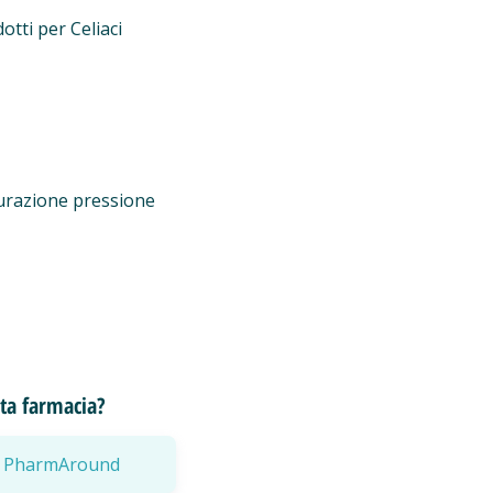
otti per Celiaci
urazione pressione
esta farmacia?
a a PharmAround