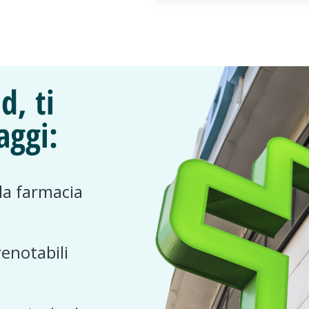
d, ti
aggi:
 la farmacia
renotabili