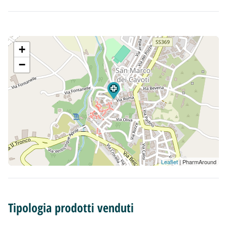
+
−
Leaflet
| PharmAround
Tipologia prodotti venduti