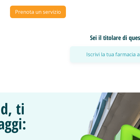
Prenota un servizio
Sei il titolare di qu
Iscrivi la tua farmaci
d, ti
aggi: