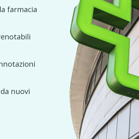
 la farmacia
renotabili
nnotazioni
e da nuovi