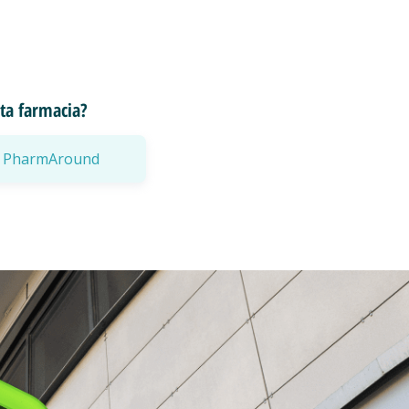
esta farmacia?
a a PharmAround