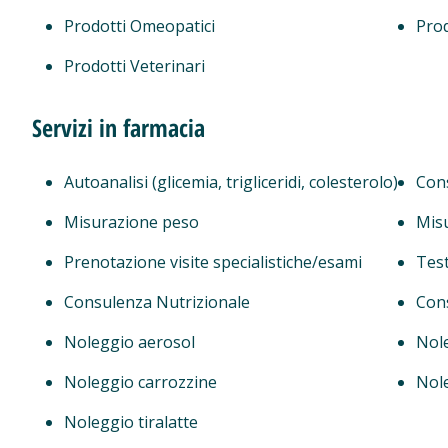
Prodotti Omeopatici
Prod
Prodotti Veterinari
Servizi in farmacia
Autoanalisi (glicemia, trigliceridi, colesterolo)
Cons
Misurazione peso
Mis
Prenotazione visite specialistiche/esami
Test
Consulenza Nutrizionale
Con
Noleggio aerosol
Nole
Noleggio carrozzine
Nol
Noleggio tiralatte