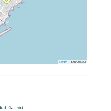
Leaflet
| PharmAround
otti Galenici