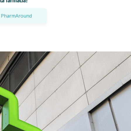
esta farmacia?
a a PharmAround