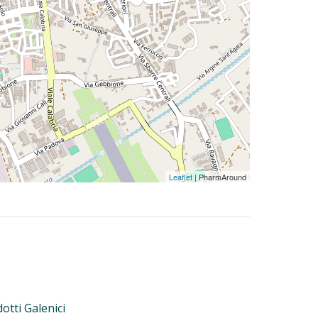
Leaflet
| PharmAround
otti Galenici