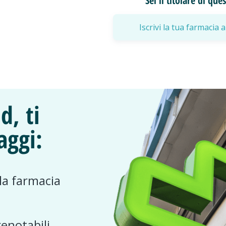
Sei il titolare di qu
Iscrivi la tua farmaci
d, ti
aggi:
 la farmacia
renotabili