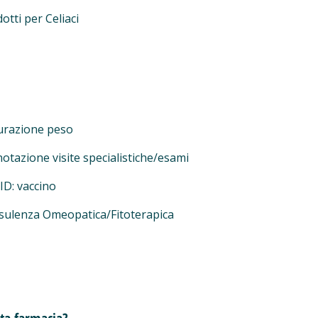
otti per Celiaci
urazione peso
otazione visite specialistiche/esami
D: vaccino
sulenza Omeopatica/Fitoterapica