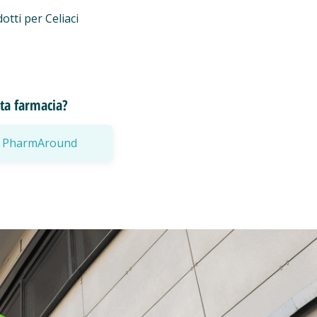
otti per Celiaci
esta farmacia?
a a PharmAround