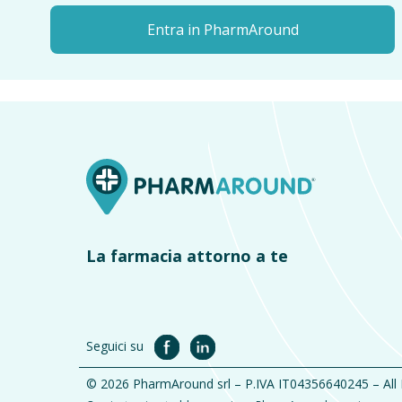
Entra in PharmAround
La farmacia attorno a te
Seguici su
© 2026 PharmAround srl – P.IVA IT04356640245 – All