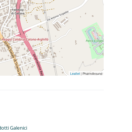
Leaflet
| PharmAround
otti Galenici