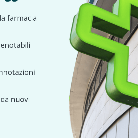
 la farmacia
renotabili
nnotazioni
e da nuovi