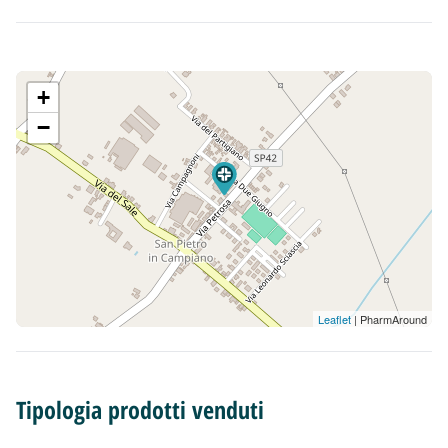
+
−
Leaflet
| PharmAround
Tipologia prodotti venduti