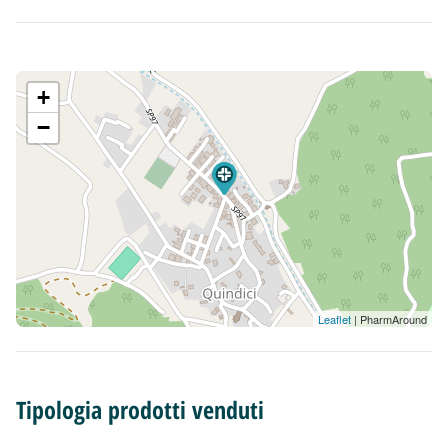
+
−
Leaflet
| PharmAround
Tipologia prodotti venduti