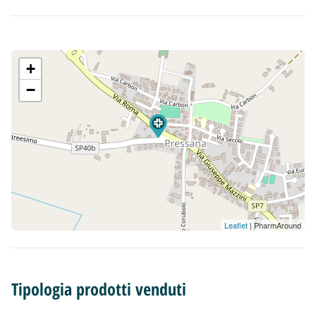
+
−
Leaflet
| PharmAround
Tipologia prodotti venduti