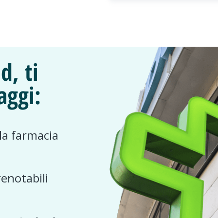
d, ti
aggi:
 la farmacia
renotabili