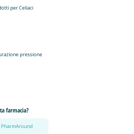
otti per Celiaci
urazione pressione
esta farmacia?
a a PharmAround