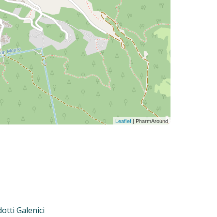
Leaflet
| PharmAround
otti Galenici