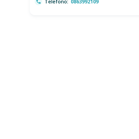
Telefono:
0863992109