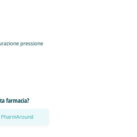
urazione pressione
esta farmacia?
a a PharmAround