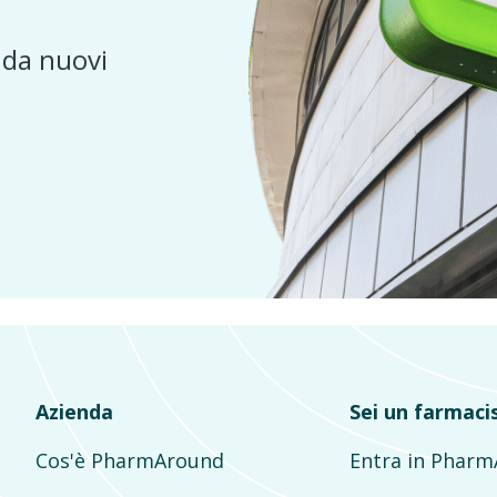
e da nuovi
Azienda
Sei un farmaci
Cos'è PharmAround
Entra in Phar