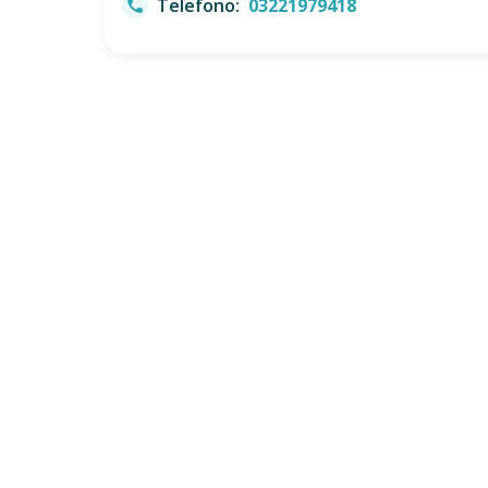
Telefono:
03221979418