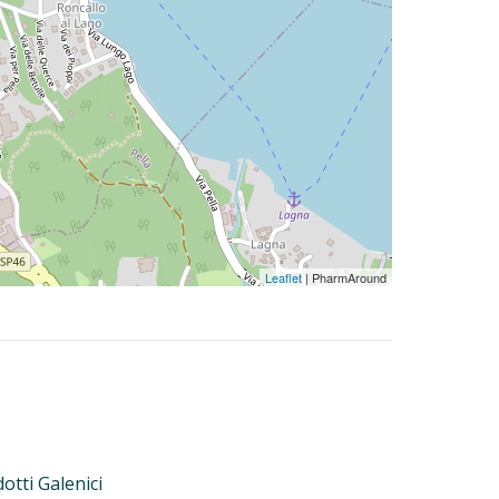
Leaflet
| PharmAround
otti Galenici