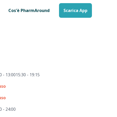
Cos'è PharmAround
Scarica App
0 - 13:00
15:30 - 19:15
uso
uso
0 - 24:00