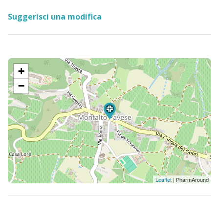
Suggerisci una modifica
+
−
Leaflet
| PharmAround