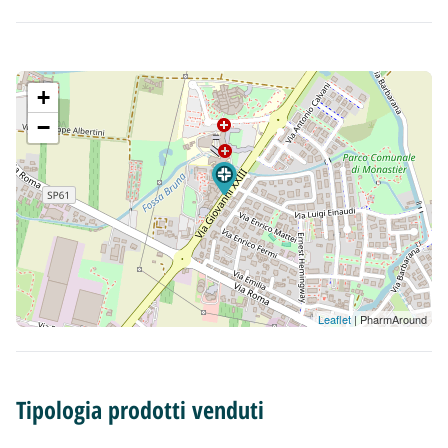
+
−
Leaflet
| PharmAround
Tipologia prodotti venduti