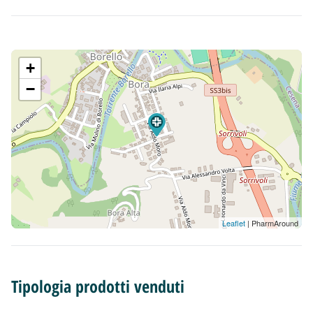
+
−
Leaflet
| PharmAround
Tipologia prodotti venduti