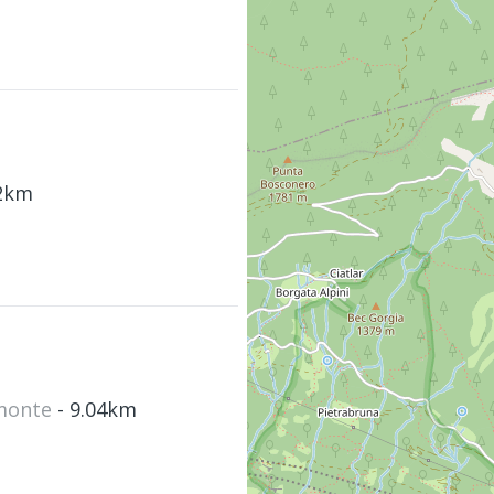
.2km
omonte
- 9.04km