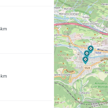
24km
33km