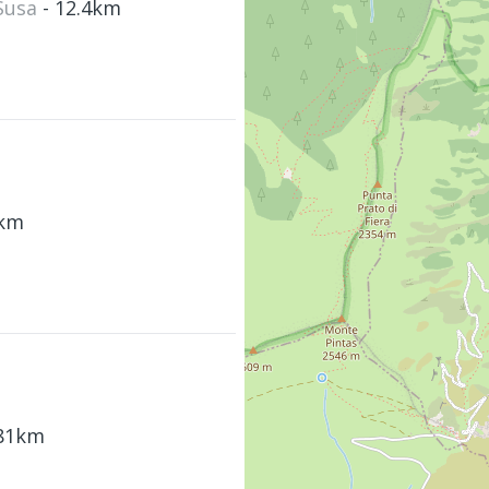
 Susa
- 12.4km
6km
.81km