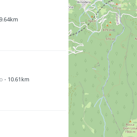
 9.64km
co
- 10.61km