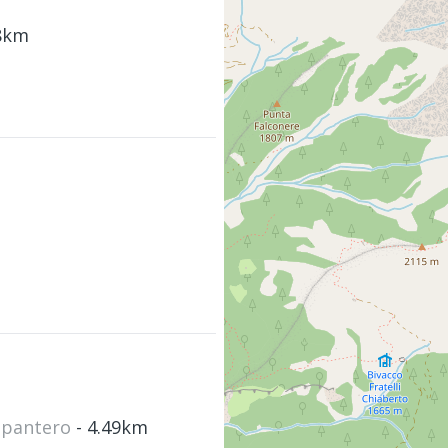
58km
ompantero
- 4.49km