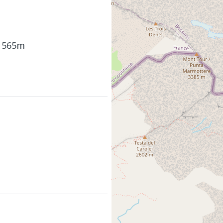
- 565m
m