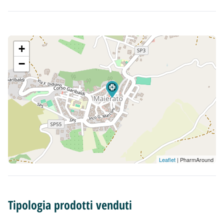
+
−
Leaflet
| PharmAround
Tipologia prodotti venduti