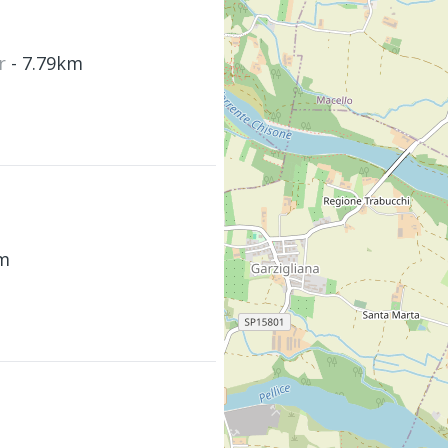
ur
- 7.79km
km