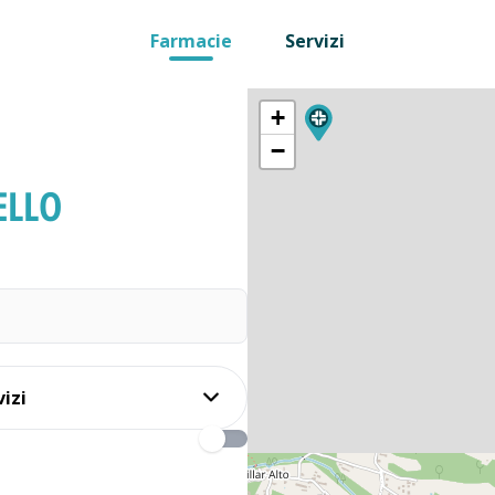
Farmacie
Servizi
+
−
ELLO
vizi