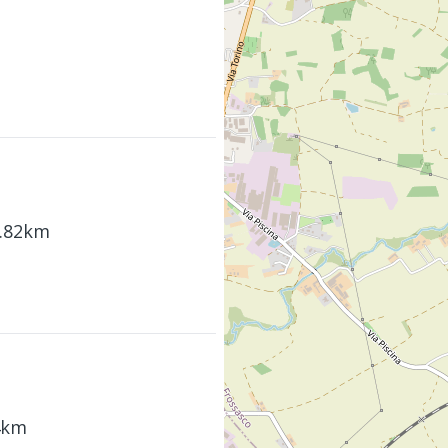
5.82km
.4km