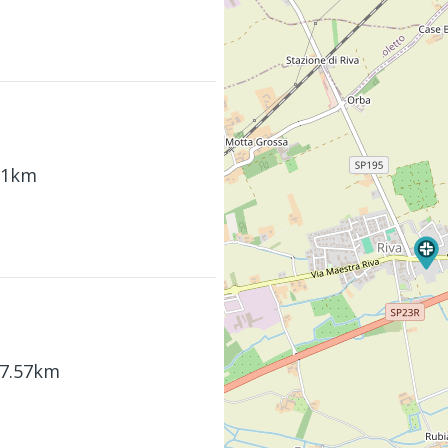
.51km
 7.57km