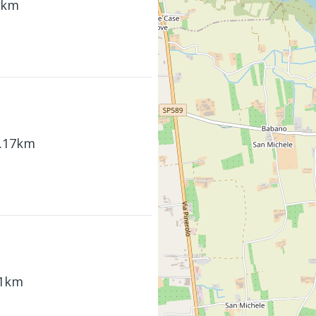
3km
8.17km
21km