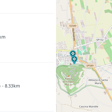
6km
o
- 8.33km