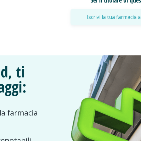
Sei il titolare di qu
Iscrivi la tua farmaci
d, ti
aggi:
 la farmacia
renotabili