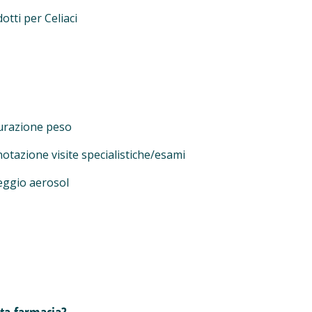
otti per Celiaci
urazione peso
otazione visite specialistiche/esami
eggio aerosol