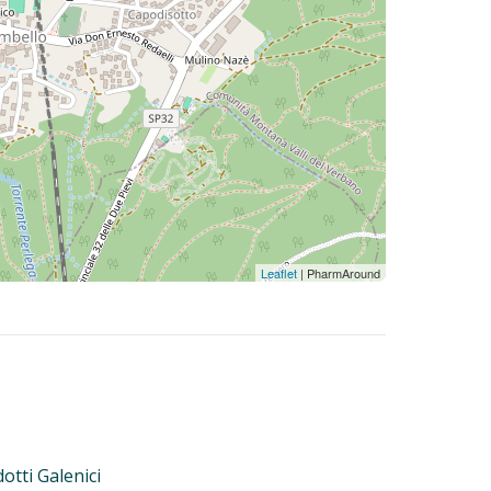
Leaflet
| PharmAround
otti Galenici