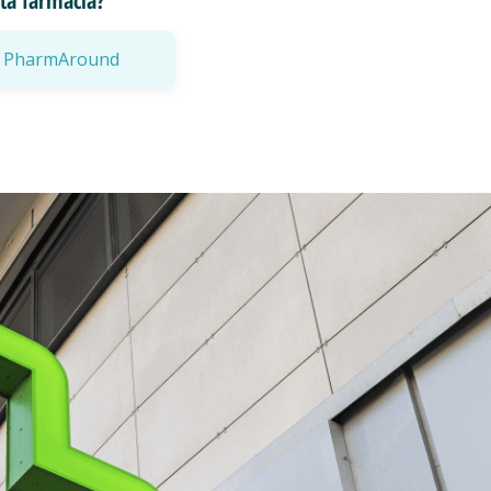
esta farmacia?
a a PharmAround