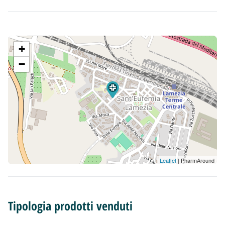
+
−
Leaflet
| PharmAround
Tipologia prodotti venduti