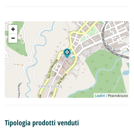
+
−
Leaflet
| PharmAround
Tipologia prodotti venduti