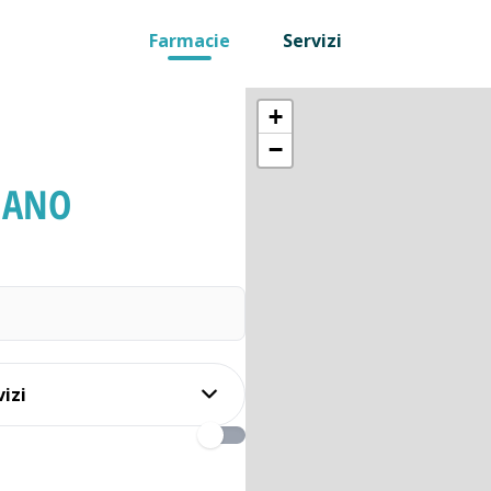
Farmacie
Servizi
+
−
NANO
vizi