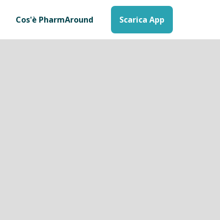
Cos'è PharmAround
Scarica App