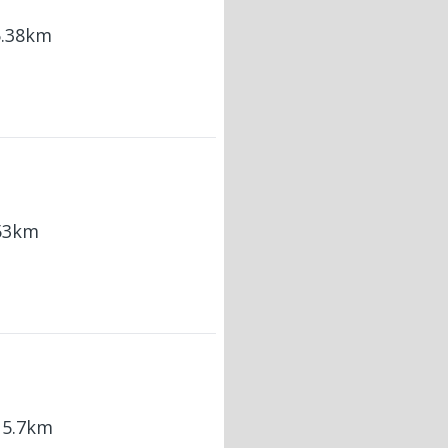
5.38km
.53km
 5.7km