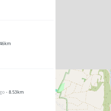
.46km
rgo
- 8.53km