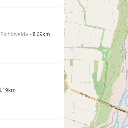
a Richinvelda
- 8.69km
 9.19km