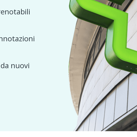
renotabili
nnotazioni
e da nuovi