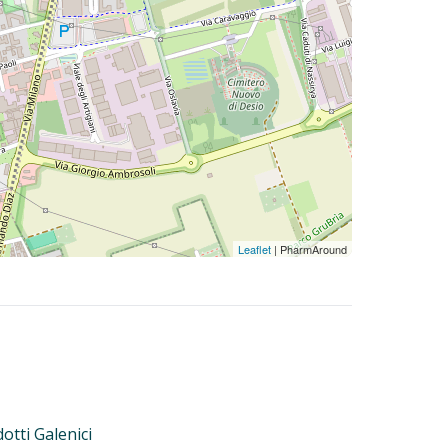
Leaflet
| PharmAround
otti Galenici