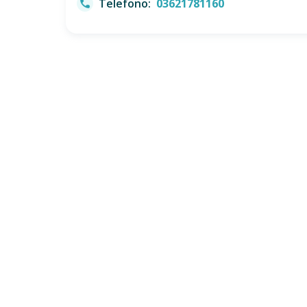
Telefono:
03621781160