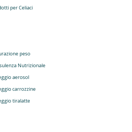
otti per Celiaci
urazione peso
sulenza Nutrizionale
eggio aerosol
eggio carrozzine
ggio tiralatte