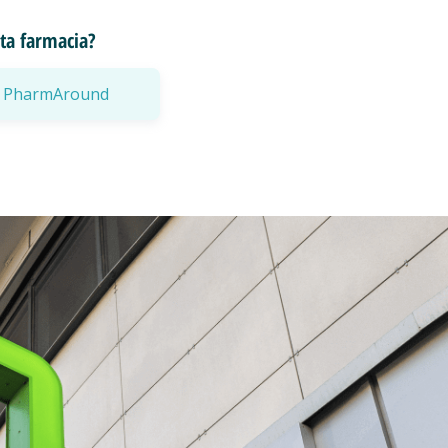
esta farmacia?
a a PharmAround