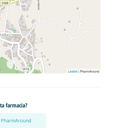
Leaflet
| PharmAround
esta farmacia?
a a PharmAround