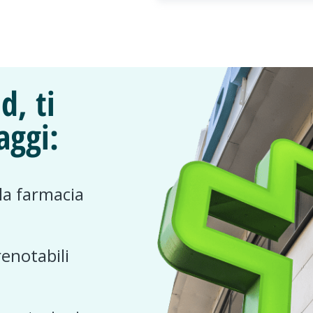
d, ti
aggi:
 la farmacia
renotabili