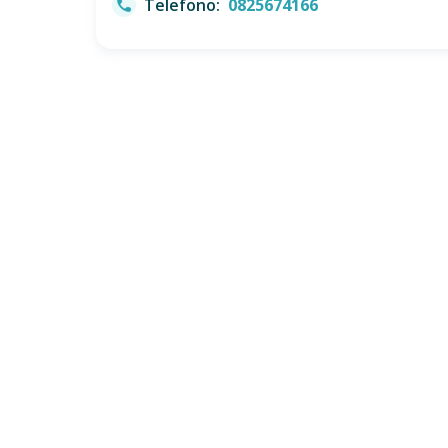
Telefono:
0825674166