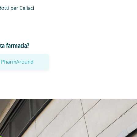
otti per Celiaci
esta farmacia?
a a PharmAround