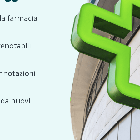
 la farmacia
renotabili
nnotazioni
e da nuovi