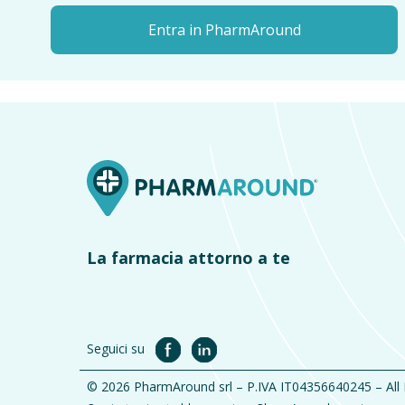
Entra in PharmAround
La farmacia attorno a te
Seguici su
© 2026 PharmAround srl – P.IVA IT04356640245 – All