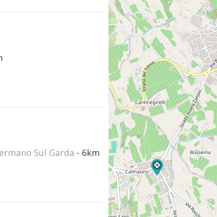
m
stermano Sul Garda
- 6km