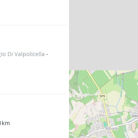
o Di Valpolicella
-
11km