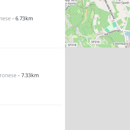
onese
- 6.73km
eronese
- 7.33km