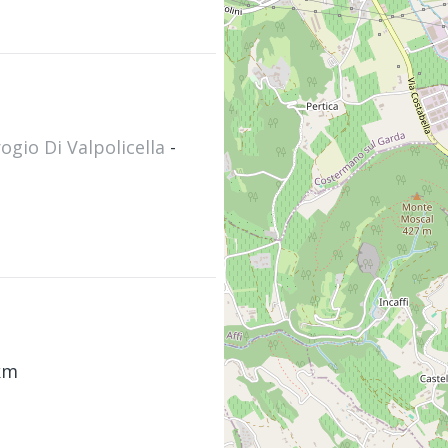
ogio Di Valpolicella
-
km