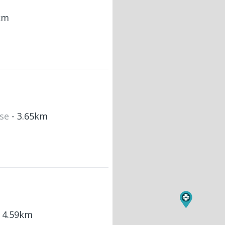
km
ese
- 3.65km
- 4.59km