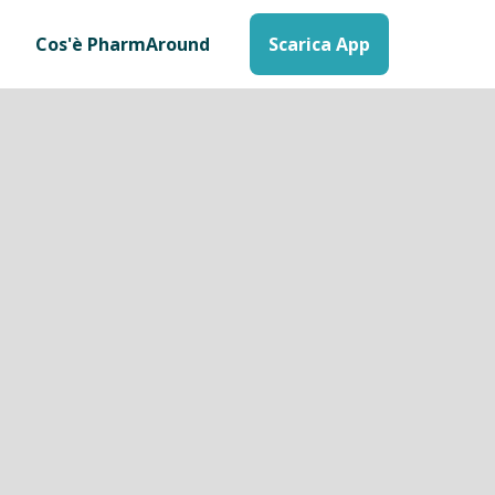
Cos'è PharmAround
Scarica App