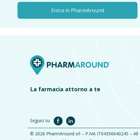
Entra in PharmAround
La farmacia attorno a te
Seguici su
© 2026 PharmAround srl – P.IVA IT04356640245 – All