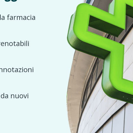
 la farmacia
renotabili
nnotazioni
e da nuovi