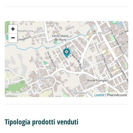
+
−
Leaflet
| PharmAround
Tipologia prodotti venduti