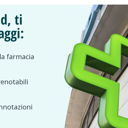
d, ti
aggi:
 la farmacia
renotabili
nnotazioni