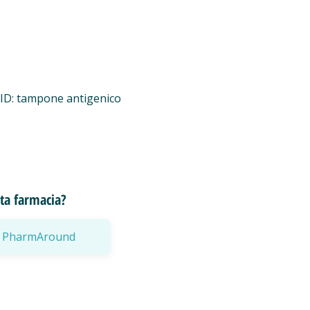
ID: tampone antigenico
esta farmacia?
a a PharmAround