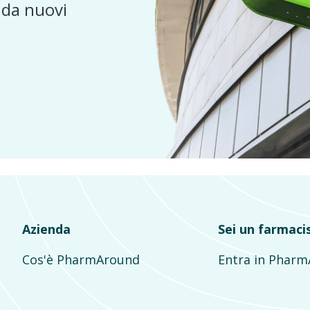
e da nuovi
Azienda
Sei un farmaci
Cos'è PharmAround
Entra in Phar