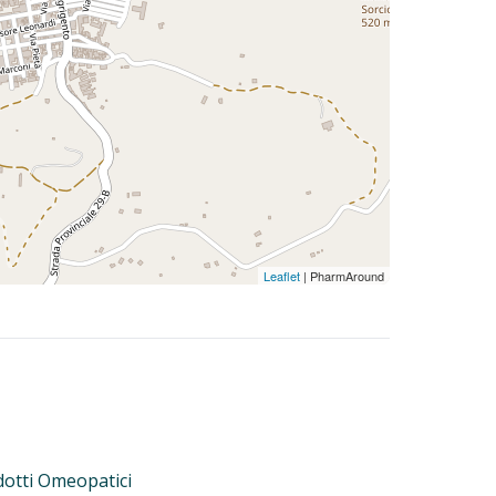
Leaflet
| PharmAround
otti Omeopatici