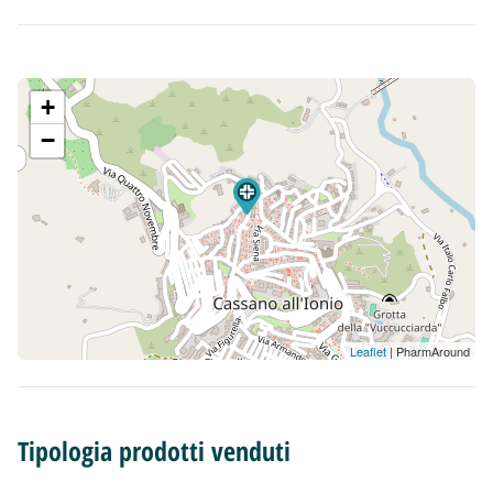
+
−
Leaflet
| PharmAround
Tipologia prodotti venduti