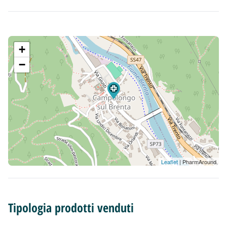
+
−
Leaflet
| PharmAround
Tipologia prodotti venduti