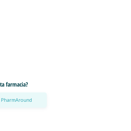
esta farmacia?
a a PharmAround