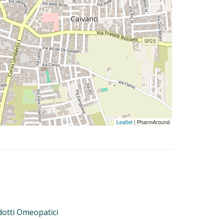
Leaflet
| PharmAround
otti Omeopatici