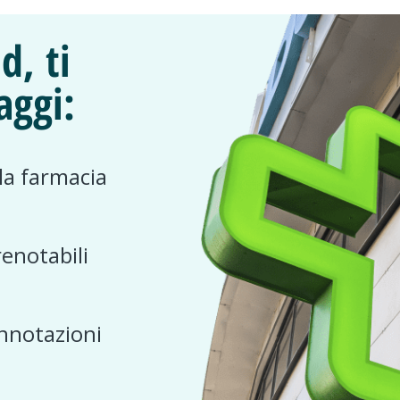
d, ti
aggi:
 la farmacia
renotabili
nnotazioni