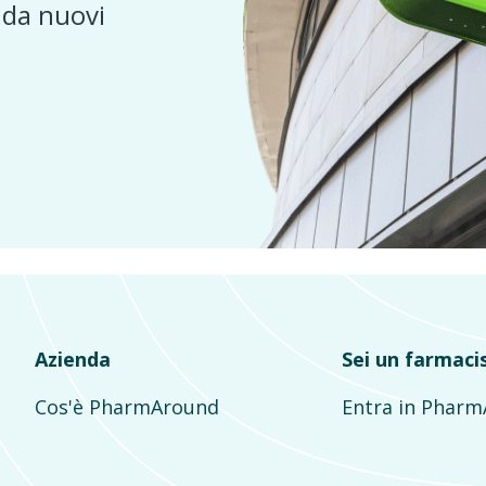
e da nuovi
Azienda
Sei un farmaci
Cos'è PharmAround
Entra in Phar