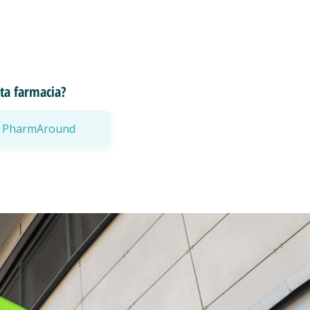
esta farmacia?
a a PharmAround