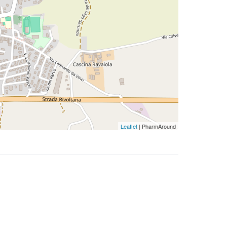
Leaflet
| PharmAround