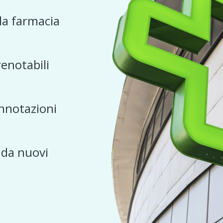
 la farmacia
renotabili
nnotazioni
e da nuovi