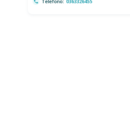
Telefono:
0363326455