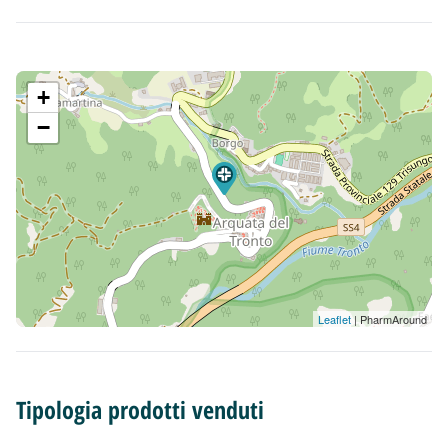
+
−
Leaflet
| PharmAround
Tipologia prodotti venduti