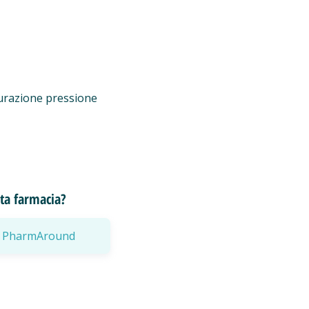
urazione pressione
esta farmacia?
a a PharmAround