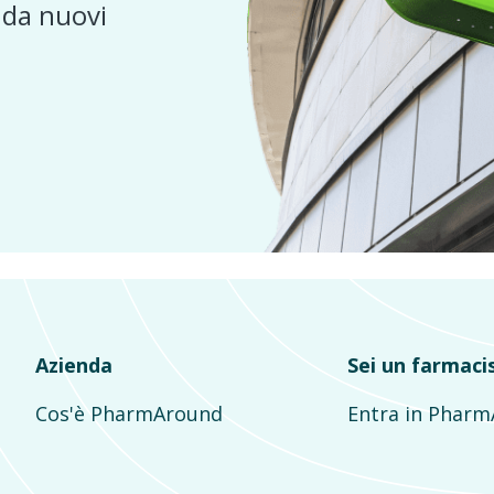
e da nuovi
Azienda
Sei un farmaci
Cos'è PharmAround
Entra in Phar