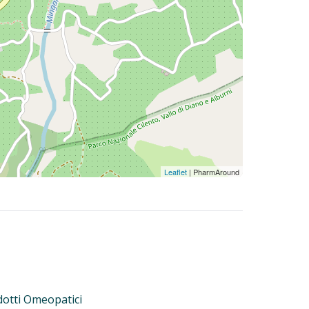
Leaflet
| PharmAround
otti Omeopatici