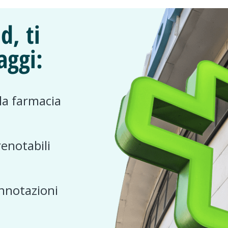
d, ti
aggi:
 la farmacia
renotabili
nnotazioni