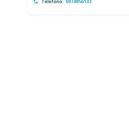
Telefono:
0974956133