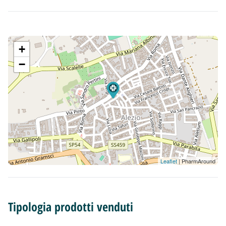
+
−
Leaflet
| PharmAround
Tipologia prodotti venduti