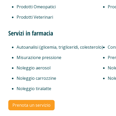
Prodotti Omeopatici
Prod
Prodotti Veterinari
Servizi in farmacia
Autoanalisi (glicemia, trigliceridi, colesterolo)
Cons
Misurazione pressione
Pren
Noleggio aerosol
Nole
Noleggio carrozzine
Nol
Noleggio tiralatte
Prenota un servizio