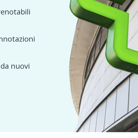
renotabili
nnotazioni
e da nuovi