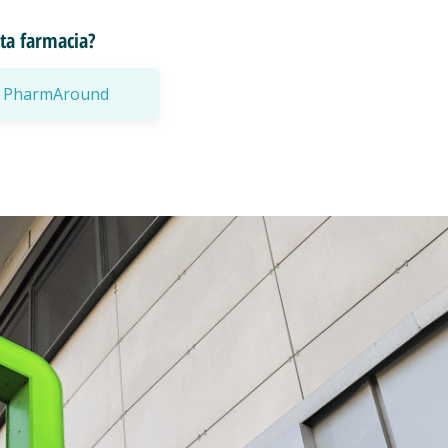
esta farmacia?
a a PharmAround