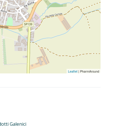
Leaflet
| PharmAround
otti Galenici