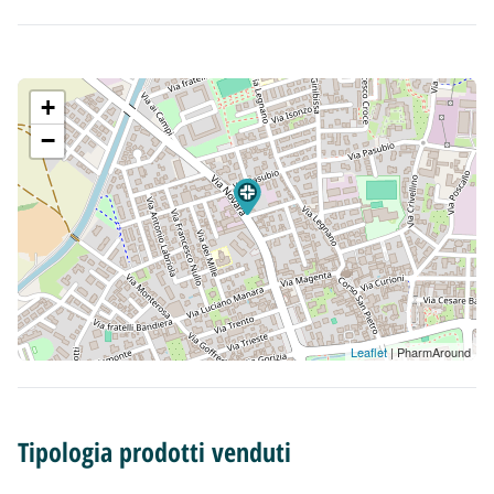
+
−
Leaflet
| PharmAround
Tipologia prodotti venduti